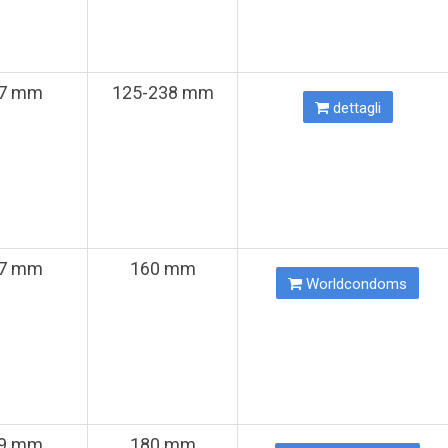
7 mm
125-238 mm
dettagli
7 mm
160 mm
Worldcondoms
9 mm
180 mm