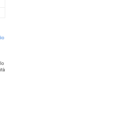
io
lo
ità