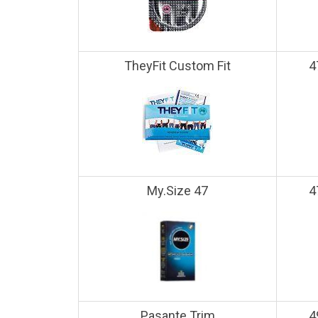
TheyFit Custom Fit
4
My.Size 47
4
Pasante Trim
4