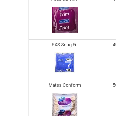
EXS Snug Fit
4
Mates Conform
5