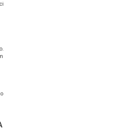
ci
o.
on
to
A