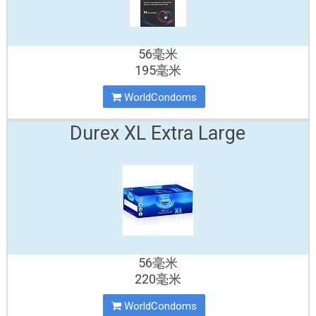
56毫米
195毫米
WorldCondoms
Durex XL Extra Large
56毫米
220毫米
WorldCondoms