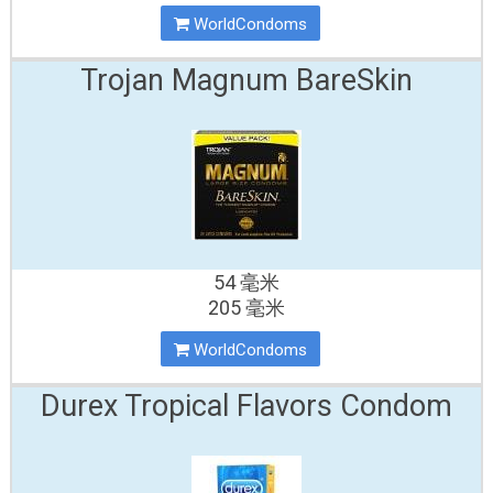
WorldCondoms
Trojan Magnum BareSkin
54 毫米
205 毫米
WorldCondoms
Durex Tropical Flavors Condom