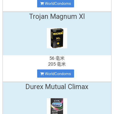
WorldCondoms
Trojan Magnum Xl
56 毫米
205 毫米
WorldCondoms
Durex Mutual Climax