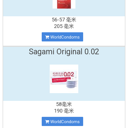
56-57 毫米
205 毫米
WorldCondoms
Sagami Original 0.02
58毫米
190 毫米
WorldCondoms