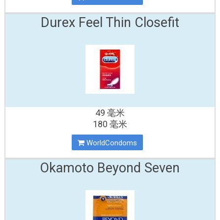
Durex Feel Thin Closefit
49 毫米
180 毫米
WorldCondoms
Okamoto Beyond Seven