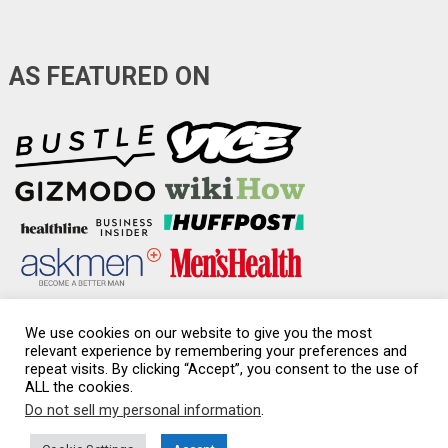
AS FEATURED ON
We use cookies on our website to give you the most
relevant experience by remembering your preferences and
repeat visits. By clicking “Accept”, you consent to the use of
Condom-Sizes.org
Copyright © 2026.
ALL the cookies.
Do not sell my personal information
.
Disclaimer & Affiliate Disclosure
|
Medical Disclaimer
|
Privacy policy
|
Sexual health
|
Sitemap