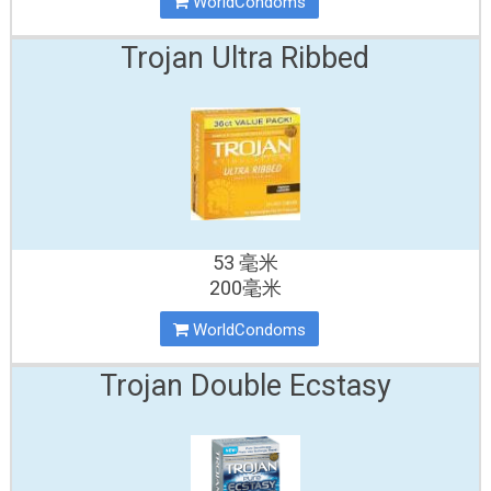
WorldCondoms
Trojan Ultra Ribbed
53 毫米
200毫米
WorldCondoms
Trojan Double Ecstasy